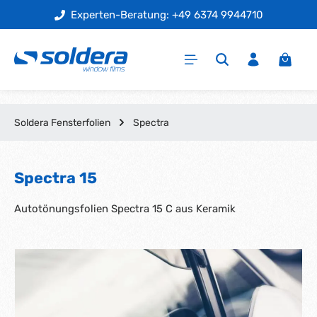
+49 6374 9944710
Folienmuster Ex
Zum Hauptinhalt springen
Warenk
Soldera Fensterfolien
Spectra
Spectra 15
Autotönungsfolien Spectra 15 C aus Keramik
Bildergalerie überspringen