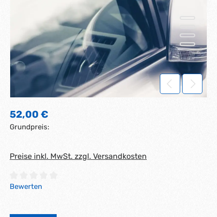
Regulärer Preis:
52,00 €
Grundpreis:
Preise inkl. MwSt. zzgl. Versandkosten
Durchschnittliche Bewertung von 0 von 5 Sternen
Bewerten