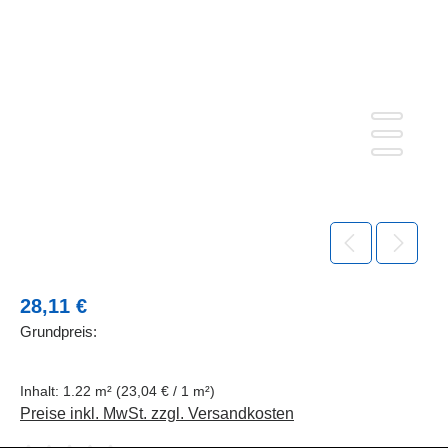
Regulärer Preis:
28,11 €
Grundpreis:
Inhalt:
1.22 m²
(23,04 € / 1 m²)
Preise inkl. MwSt. zzgl. Versandkosten