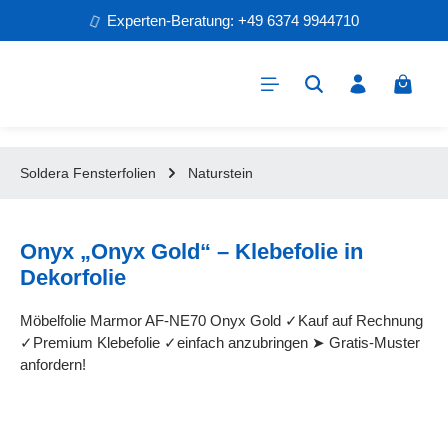
Experten-Beratung: +49 6374 9944710
Zum Hauptinhalt springen
Warenk
Soldera Fensterfolien
Naturstein
Onyx „Onyx Gold“ – Klebefolie in
Dekorfolie
Möbelfolie Marmor AF-NE70 Onyx Gold ✓Kauf auf Rechnung
✓Premium Klebefolie ✓einfach anzubringen ➤ Gratis-Muster
anfordern!
Bildergalerie überspringen