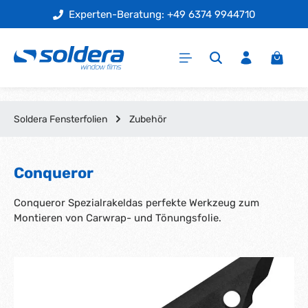
Experten-Beratung: +49 6374 9944710
Zum Hauptinhalt springen
Warenk
Soldera Fensterfolien
Zubehör
Conqueror
Conqueror Spezialrakeldas perfekte Werkzeug zum
Montieren von Carwrap- und Tönungsfolie.
Bildergalerie überspringen