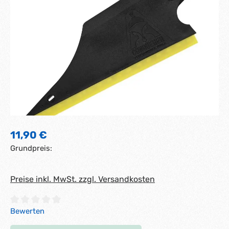
Regulärer Preis:
11,90 €
Grundpreis:
Preise inkl. MwSt. zzgl. Versandkosten
Durchschnittliche Bewertung von 0 von 5 Sternen
Bewerten