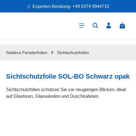
Experten-Beratung: +49 6374 9944710
Zum Hauptinhalt springen
Warenk
Soldera Fensterfolien
Sichtschutzfolien
Sichtschutzfolie SOL-BO Schwarz opak
Sichtschutzfolien schützen Sie vor neugierigen Blicken, ideal
auf Glastüren, Glaswänden und Duschkabinen
Bildergalerie überspringen