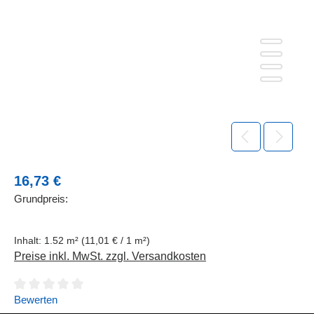
Regulärer Preis:
16,73 €
Grundpreis:
Inhalt:
1.52 m²
(11,01 € / 1 m²)
Preise inkl. MwSt. zzgl. Versandkosten
Durchschnittliche Bewertung von 0 von 5 Sternen
Bewerten