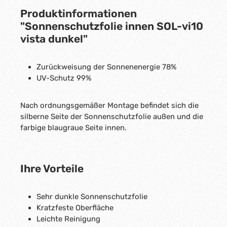
b
r
a
Produktinformationen
,
r
L
,
"Sonnenschutzfolie innen SOL-vi10
i
L
e
i
f
vista dunkel"
e
e
f
r
e
z
r
e
z
Zurückweisung der Sonnenenergie 78%
i
e
t
i
UV-Schutz 99%
:
t
1
:
-
1
5
-
T
Nach ordnungsgemäßer Montage befindet sich die
5
a
T
g
silberne Seite der Sonnenschutzfolie außen und die
a
e
g
farbige blaugraue Seite innen.
e
Ihre Vorteile
Sehr dunkle Sonnenschutzfolie
Kratzfeste Oberfläche
Leichte Reinigung