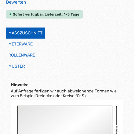
Durchschnittliche Bewertung von 0 von 5 Sternen
Bewerten
Sofort verfügbar, Lieferzeit: 1-5 Tage
MASSZUSCHNITT
METERWARE
ROLLENWARE
MUSTER
Hinweis
:
Auf Anfrage fertigen wir auch abweichende Formen wie
zum Beispiel Dreiecke oder Kreise für Sie.