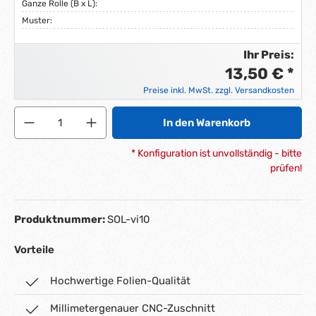
Ganze Rolle (B x L):
Muster:
Ihr Preis:
13,50 € *
Preise inkl. MwSt. zzgl. Versandkosten
Produkt Anzahl: Gib den gewünschten Wert ein ode
In den Warenkorb
* Konfiguration ist unvollständig - bitte
prüfen!
Produktnummer:
SOL-vi10
Vorteile
Hochwertige Folien-Qualität
Millimetergenauer CNC-Zuschnitt