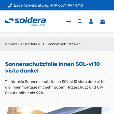
Folienmuster Expressversand
Zum Hauptinhalt springen
Warenk
Soldera Fensterfolien
Sonnenschutzfolien
Sonnenschutzfolie innen SOL-vi10
vista dunkel
Tiefdunkle Sonnenschutzfolien SOL-vi10 vista dunkel für
die Innenmontage mit sehr gutem Hitzeschutz und UV-
Schutz höher als 99%
Bildergalerie überspringen